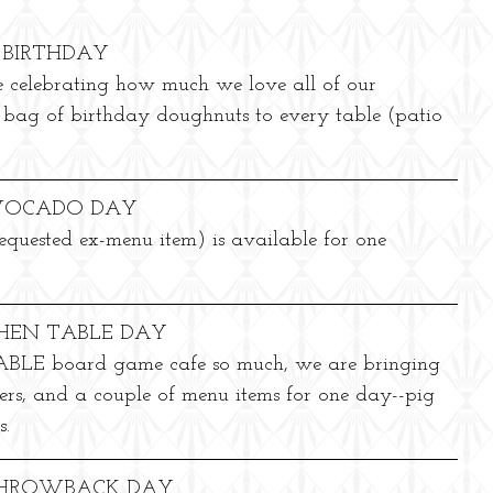
R BIRTHDAY
e celebrating how much we love all of our 
 bag of birthday doughnuts to every table (patio 
AVOCADO DAY
quested ex-menu item) is available for one 
CHEN TABLE DAY
LE board game cafe so much, we are bringing 
rs, and a couple of menu items for one day--pig 
s.
 THROWBACK DAY