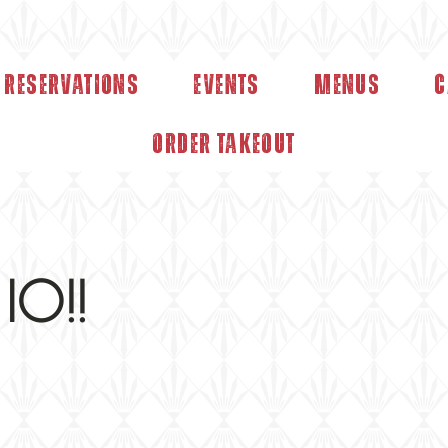
Reservations
Events
Menus
C
Order Takeout
 10!!