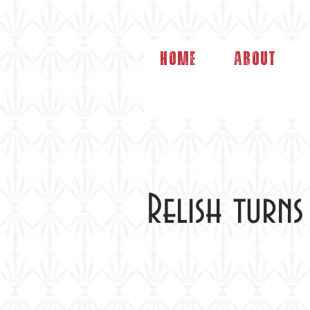
Home
About
Relish turns