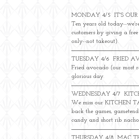
MONDAY 4/5  IT'S OU
Ten years old today--we'r
customers by giving a free
only--not takeout).
TUESDAY 4/6  FRIED 
Fried avocado (our most re
glorious day.
WEDNESDAY 4/7  KIT
We miss our KITCHEN TAB
back the games, gametende
candy and short rib nacho
THURSDAY 4/8  MAC