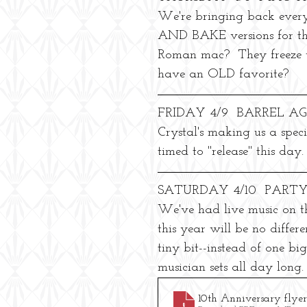
We're bringing back every
AND BAKE versions for the
Roman mac?  They freeze w
have an OLD favorite?
FRIDAY 4/9  BARREL 
Crystal's making us a spec
timed to "release" this day.
SATURDAY 4/10  PART
We've had live music on th
this year will be no differ
tiny bit--instead of one b
musician sets all day long.
10th Anniversary flyer