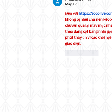
May 19
Đến với 
https://socolive.co
không bị nhồi chữ nên kéo x
chuyển qua lại mấy mục nhan
theo dạng cột bảng nhìn gọn,
phút thấy ổn vì các khối nộ
giao diện.
Like
Reply