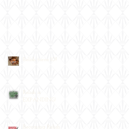
Relish turns 10!!
Relish is
EXPANDING!
Becoming Relish