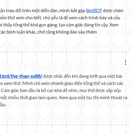
ận trao đổi trên một diễn đàn, mình bắt gặp 
BetBDT
 được chèn 
ấm thử xem cho biết, chủ yếu là để xem cách trình bày và cấu 
ì thấy tổng thể khá gọn gàng, tạo cảm giác đáng tin cậy. Xem 
 các bình luận khác, chứ cũng không đào sâu thêm
8.krd/the-thao-sx88/
 được nhắc đến khi đang lướt qua một bài 
o xem thử. Mình chỉ xem nhanh giao diện tổng thể và cách các 
. Cảm giác ban đầu là bố cục khá dễ nhìn, mọi thứ được sắp xếp 
mất nhiều thời gian làm quen. Xem qua một lúc thì mình thoát ra 
đầu.