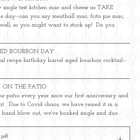
 single test kitchen mac and cheese as TAKE 
 day--can you say meatball mac, frito pie mac, 
ell, so you might want to stock up!  Do you 
AGED BOURBON DAY
ial recipe birthday barrel aged bourbon cocktail--
Y ON THE PATIO
e patio every year since our first anniversary and 
ent.  Due to Covid chaos, we have reined it in a 
ig band blow out, we've booked single and duo 
.pdf