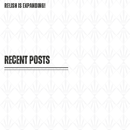
Relish is EXPANDING!
Becoming Relish Craft Kitche
& Bourbon Bar
Recent Posts