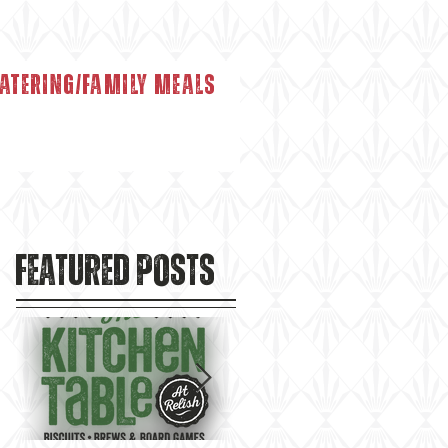
atering/Family Meals
Featured Posts