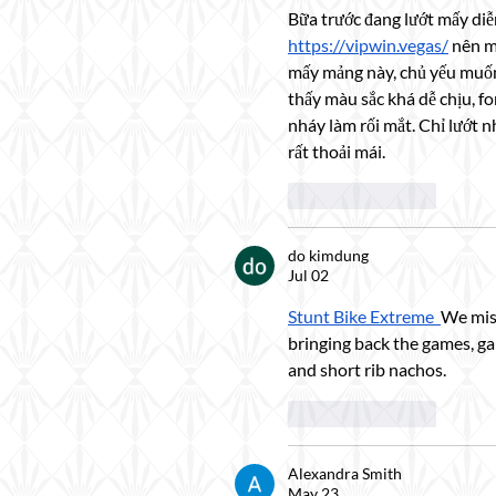
Bữa trước đang lướt mấy diễn
https://vipwin.vegas/
 nên m
mấy mảng này, chủ yếu muốn 
thấy màu sắc khá dễ chịu, f
nháy làm rối mắt. Chỉ lướt n
rất thoải mái.
Like
Reply
do kimdung
Jul 02
Stunt Bike Extreme
We mis
bringing back the games, g
and short rib nachos.
Like
Reply
Alexandra Smith
May 23