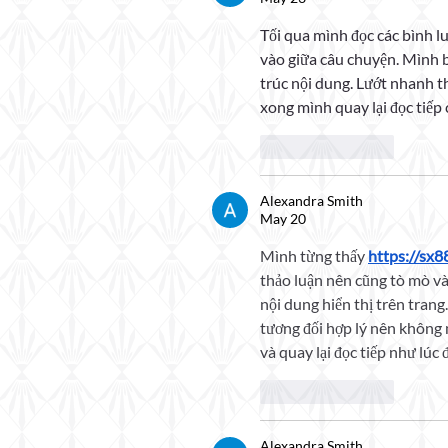
Tối qua mình đọc các bình lu
vào giữa câu chuyện. Mình b
trúc nội dung. Lướt nhanh th
xong mình quay lại đọc tiếp
Like
Reply
Alexandra Smith
May 20
Mình từng thấy 
https://sx8
thảo luận nên cũng tò mò và
nội dung hiển thị trên trang
tương đối hợp lý nên không 
và quay lại đọc tiếp như lúc 
Like
Reply
Alexandra Smith